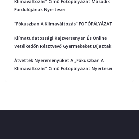
Klímaváltozás” Című Fotópályázat Második
Fordulójának Nyertesei
“Fókuszban A Klímaváltozás” FOTÓPÁLYÁZAT
Klímatudatossági Rajzversenyen És Online
Vetélkedőn Résztvevő Gyermekeket Díjaztak
Átvették Nyereményüket A „Fókuszban A
Klímaváltozás” Című Fotópályázat Nyertesei